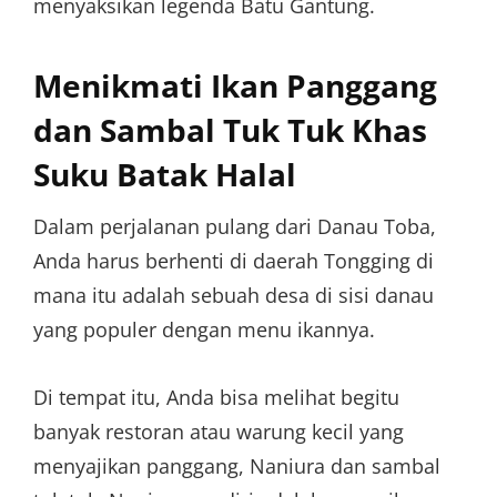
menyaksikan legenda Batu Gantung.
Menikmati Ikan Panggang
dan Sambal Tuk Tuk Khas
Suku Batak Halal
Dalam perjalanan pulang dari Danau Toba,
Anda harus berhenti di daerah Tongging di
mana itu adalah sebuah desa di sisi danau
yang populer dengan menu ikannya.
Di tempat itu, Anda bisa melihat begitu
banyak restoran atau warung kecil yang
menyajikan panggang, Naniura dan sambal