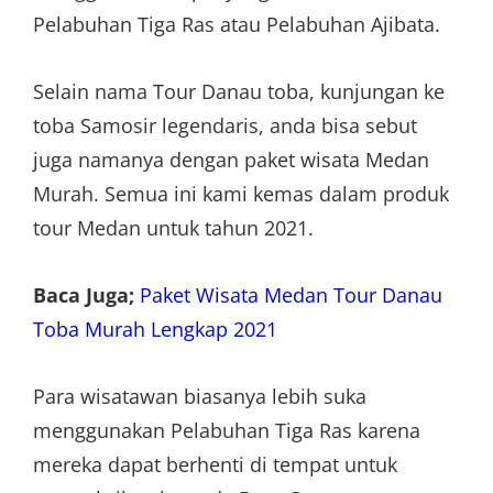
Pelabuhan Tiga Ras atau Pelabuhan Ajibata.
Selain nama Tour Danau toba, kunjungan ke
toba Samosir legendaris, anda bisa sebut
juga namanya dengan paket wisata Medan
Murah. Semua ini kami kemas dalam produk
tour Medan untuk tahun 2021.
Baca Juga;
Paket Wisata Medan Tour Danau
Toba Murah Lengkap 2021
Para wisatawan biasanya lebih suka
menggunakan Pelabuhan Tiga Ras karena
mereka dapat berhenti di tempat untuk