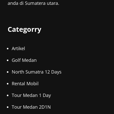
anda di Sumatera utara.
Categorry
Artikel
Golf Medan
North Sumatra 12 Days
Rental Mobil
Tour Medan 1 Day
Tour Medan 2D1N