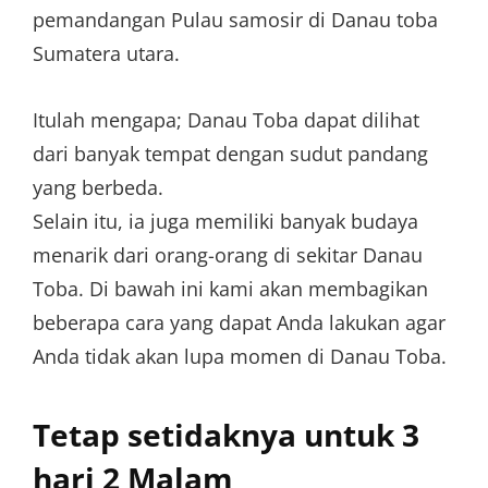
pemandangan Pulau samosir di Danau toba
Sumatera utara.
Itulah mengapa; Danau Toba dapat dilihat
dari banyak tempat dengan sudut pandang
yang berbeda.
Selain itu, ia juga memiliki banyak budaya
menarik dari orang-orang di sekitar Danau
Toba. Di bawah ini kami akan membagikan
beberapa cara yang dapat Anda lakukan agar
Anda tidak akan lupa momen di Danau Toba.
Tetap setidaknya untuk 3
hari 2 Malam