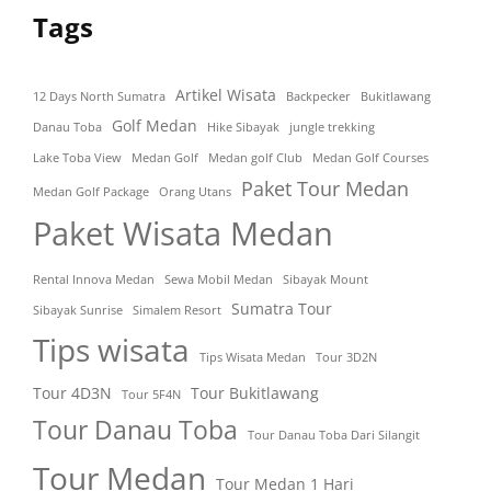
Tags
Artikel Wisata
12 Days North Sumatra
Backpecker
Bukitlawang
Golf Medan
Danau Toba
Hike Sibayak
jungle trekking
Lake Toba View
Medan Golf
Medan golf Club
Medan Golf Courses
Paket Tour Medan
Medan Golf Package
Orang Utans
Paket Wisata Medan
Rental Innova Medan
Sewa Mobil Medan
Sibayak Mount
Sumatra Tour
Sibayak Sunrise
Simalem Resort
Tips wisata
Tips Wisata Medan
Tour 3D2N
Tour 4D3N
Tour Bukitlawang
Tour 5F4N
Tour Danau Toba
Tour Danau Toba Dari Silangit
Tour Medan
Tour Medan 1 Hari