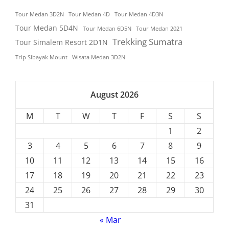
Tour Medan 3D2N
Tour Medan 4D
Tour Medan 4D3N
Tour Medan 5D4N
Tour Medan 6D5N
Tour Medan 2021
Trekking Sumatra
Tour Simalem Resort 2D1N
Trip Sibayak Mount
Wisata Medan 3D2N
August 2026
M
T
W
T
F
S
S
1
2
3
4
5
6
7
8
9
10
11
12
13
14
15
16
17
18
19
20
21
22
23
24
25
26
27
28
29
30
31
« Mar