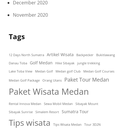
December 2020
November 2020
Tags
Artikel Wisata
12 Days North Sumatra
Backpecker
Bukitlawang
Golf Medan
Danau Toba
Hike Sibayak
jungle trekking
Lake Toba View
Medan Golf
Medan golf Club
Medan Golf Courses
Paket Tour Medan
Medan Golf Package
Orang Utans
Paket Wisata Medan
Rental Innova Medan
Sewa Mobil Medan
Sibayak Mount
Sumatra Tour
Sibayak Sunrise
Simalem Resort
Tips wisata
Tips Wisata Medan
Tour 3D2N