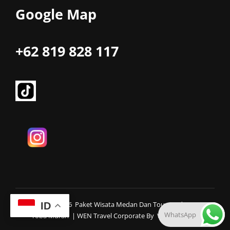
Google Map
+62 819 828 117
Copyright © 2026
Paket Wisata Medan Dan Tour Medan Danau
ID
WhatsApp
Toba Murah
|
WEN Travel Corporate By
WEN Themes