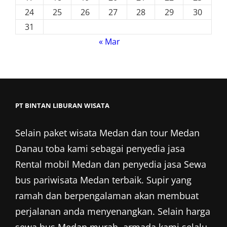
24
25
26
27
28
29
30
31
« Mar
PT BINTAN LIBURAN WISATA
Selain
paket wisata Medan
dan
tour Medan
Danau toba kami sebagai penyedia jasa
Rental mobil Medan
dan penyedia jasa Sewa
bus pariwisata Medan terbaik. Supir yang
ramah dan berpengalaman akan membuat
perjalanan anda menyenangkan. Selain harga
sewa bus Medan murah, armada kami selalu