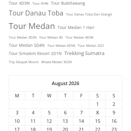
Tour 4D3N
Tour Bukitlawang
Tour 5F4N
Tour Danau Toba
Tour Danau Toba Dari Silangit
Tour Medan
Tour Medan 1 Hari
Tour Medan 3D2N
Tour Medan 4D
Tour Medan 4D3N
Tour Medan 5D4N
Tour Medan 6D5N
Tour Medan 2021
Trekking Sumatra
Tour Simalem Resort 2D1N
Trip Sibayak Mount
Wisata Medan 3D2N
August 2026
M
T
W
T
F
S
S
1
2
3
4
5
6
7
8
9
10
11
12
13
14
15
16
17
18
19
20
21
22
23