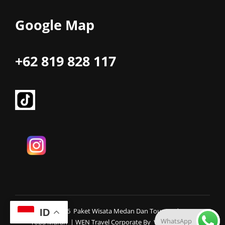
Google Map
+62 819 828 117
Copyright © 2026
Paket Wisata Medan Dan Tour Medan Danau
ID
WhatsApp
Toba Murah
|
WEN Travel Corporate By
WEN Themes